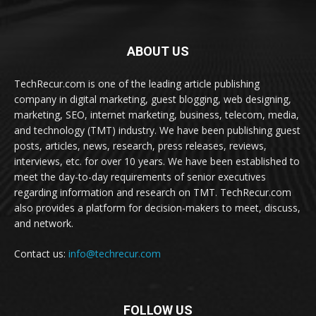
ABOUT US
TechRecur.com is one of the leading article publishing
company in digital marketing, guest blogging, web designing,
marketing, SEO, internet marketing, business, telecom, media,
and technology (TMT) industry. We have been publishing guest
posts, articles, news, research, press releases, reviews,
interviews, etc. for over 10 years. We have been established to
meet the day-to-day requirements of senior executives
regarding information and research on TMT. TechRecur.com
also provides a platform for decision-makers to meet, discuss,
and network.
Contact us:
info@techrecur.com
FOLLOW US