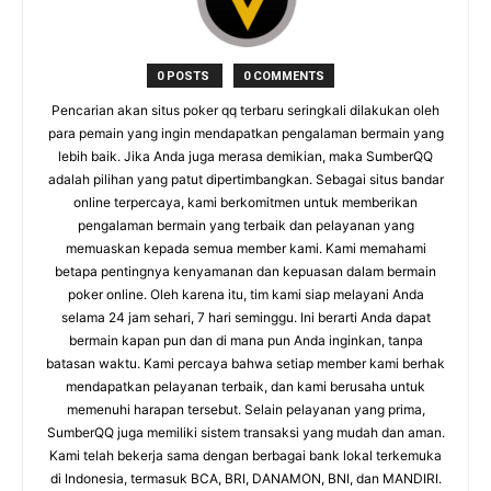
0 POSTS
0 COMMENTS
Pencarian akan situs poker qq terbaru seringkali dilakukan oleh
para pemain yang ingin mendapatkan pengalaman bermain yang
lebih baik. Jika Anda juga merasa demikian, maka SumberQQ
adalah pilihan yang patut dipertimbangkan. Sebagai situs bandar
online terpercaya, kami berkomitmen untuk memberikan
pengalaman bermain yang terbaik dan pelayanan yang
memuaskan kepada semua member kami. Kami memahami
betapa pentingnya kenyamanan dan kepuasan dalam bermain
poker online. Oleh karena itu, tim kami siap melayani Anda
selama 24 jam sehari, 7 hari seminggu. Ini berarti Anda dapat
bermain kapan pun dan di mana pun Anda inginkan, tanpa
batasan waktu. Kami percaya bahwa setiap member kami berhak
mendapatkan pelayanan terbaik, dan kami berusaha untuk
memenuhi harapan tersebut. Selain pelayanan yang prima,
SumberQQ juga memiliki sistem transaksi yang mudah dan aman.
Kami telah bekerja sama dengan berbagai bank lokal terkemuka
di Indonesia, termasuk BCA, BRI, DANAMON, BNI, dan MANDIRI.