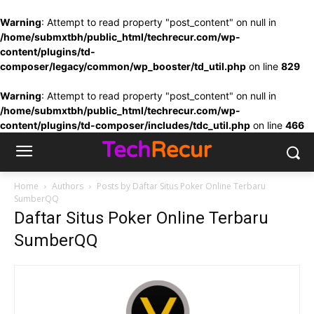
Warning
: Attempt to read property "post_content" on null in
/home/submxtbh/public_html/techrecur.com/wp-
content/plugins/td-
composer/legacy/common/wp_booster/td_util.php
on line
829
Warning
: Attempt to read property "post_content" on null in
/home/submxtbh/public_html/techrecur.com/wp-
content/plugins/td-composer/includes/tdc_util.php
on line
466
Home
Authors
Posts by Daftar Situs Poker Online Terbaru
SumberQQ
Daftar Situs Poker Online Terbaru
SumberQQ