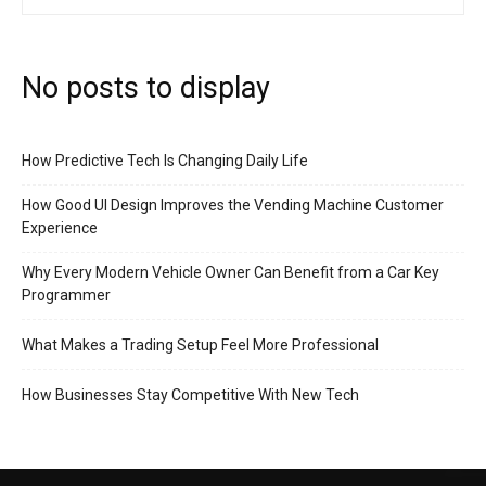
No posts to display
How Predictive Tech Is Changing Daily Life
How Good UI Design Improves the Vending Machine Customer
Experience
Why Every Modern Vehicle Owner Can Benefit from a Car Key
Programmer
What Makes a Trading Setup Feel More Professional
How Businesses Stay Competitive With New Tech